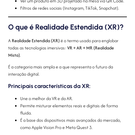
Ver um produto em 3D projetado na mesa via QR Code.
Filtros de redes sociais (Instagram, TikTok, Snapchat).
O que é Realidade Estendida (XR)?
A
Realidade Estendida (XR)
é o termo usado para englobar
todas as tecnologias imersivas:
VR + AR + MR (Realidade
Mista)
.
É a categoria mais ampla e a que representa o futuro da
interação digital.
Principais características da XR:
Une o melhor da VR e da AR.
Permite misturar elementos reais e digitais de forma
fluida.
É a base dos dispositivos mais avançados do mercado,
como Apple Vision Pro e Meta Quest 3.